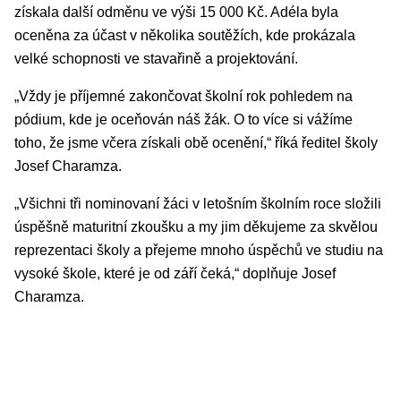
získala další odměnu ve výši 15 000 Kč. Adéla byla
oceněna za účast v několika soutěžích, kde prokázala
velké schopnosti ve stavařině a projektování.
„Vždy je příjemné zakončovat školní rok pohledem na
pódium, kde je oceňován náš žák. O to více si vážíme
toho, že jsme včera získali obě ocenění,“ říká ředitel školy
Josef Charamza.
„Všichni tři nominovaní žáci v letošním školním roce složili
úspěšně maturitní zkoušku a my jim děkujeme za skvělou
reprezentaci školy a přejeme mnoho úspěchů ve studiu na
vysoké škole, které je od září čeká,“ doplňuje Josef
Charamza.