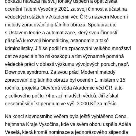
dokázal navázat na svůj loňský úspěch a opět získat
ocenění Talent Vysočiny 2021 za svoji činnost a účast na
vědeckých stážích v Akademii věd ČR s názvem Moderní
metody zpracování digitálního obrazu. Spolupracuje
s Ústavem teorie a automatizace, který svou činností
přispívá k rozvoji biomedicíny, astronomie a také
kriminalistiky. Jiří se podílí na zpracování velkého množství
dat ze speciálního mikroskopu a tím významně pomáhá
vědecké práci v oblasti výzkumu vývojových poruch, např.
Downova syndromu. Za svou práci Moderní metody
zpracování digitálního obrazu byl oceněn 1. místem v 15.
ročníku projektu Otevřená věda Akademie věd ČR, a to
z celkového počtu 74 prací mladých vědců. Jiří získal
desetiměsíční stipendium ve výši 3 000 Kč za měsíc.
Na konci slavnostního večera byla ještě vyhlášena Cena
hejtmana Kraje Vysočina, kde ve svém oboru uspěla Adéla
Veselá, která kromě nominace a jednorázového stipendia