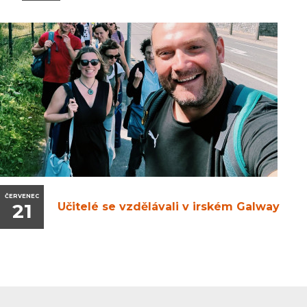
ČERVENEC
21
Učitelé se vzdělávali v irském Galway