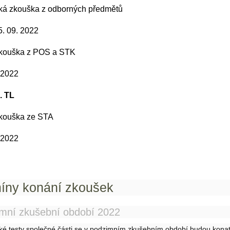
cká zkouška z odborných předmětů
5. 09. 2022
zkouška z POS a STK
 2022
. TL
zkouška ze STA
 2022
íny konání zkoušek
mní zkušební období 2022
cké testy společné části se v podzimním zkušebním období budou kona