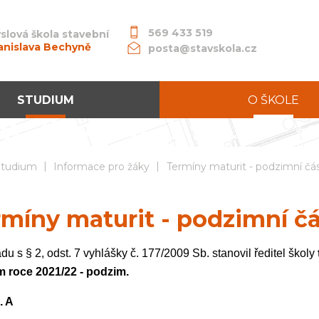
569 433 519
slová škola stavební
anislava Bechyně
posta@stavskola.cz
STUDIUM
O ŠKOLE
|
|
dní průmyslová škola stavební akademika Stanislava Bechyně
Studium
Informace pro žáky
Termíny maturit - podzimní čá
míny maturit - podzimní č
du s § 2, odst. 7 vyhlášky č. 177/2009 Sb. stanovil ředitel školy
m roce 2021/22 - podzim.
. A