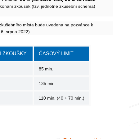
h konání zkoušek (tzv. jednotné zkušební schéma)
 zkušebního místa bude uvedena na pozvánce k
16. srpna 2022).
Í ZKOUŠKY
ČASOVÝ LIMIT
85 min.
135 min.
110 min. (40 + 70 min.)