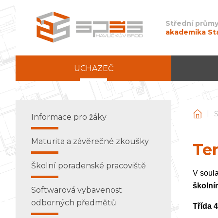
Střední průmy
akademika St
UCHAZEČ
|
Stře
Informace pro žáky
Maturita a závěrečné zkoušky
Ter
Školní poradenské pracoviště
V soula
školní
Softwarová vybavenost
odborných předmětů
Třída 4