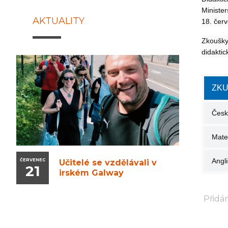
Ministe
AKTUALITY
18. čer
Zkoušky
didaktic
ZKU
Český
Mate
Angli
ČERVENEC
Učitelé se vzdělávali v
21
irském Galway
Přidán