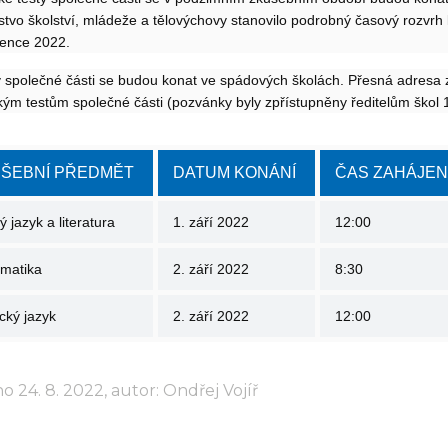
rstvo školství, mládeže a tělovýchovy stanovilo podrobný časový rozvr
vence 2022.
 společné části se budou konat ve spádových školách. Přesná adresa
kým testům společné části (pozvánky byly zpřístupněny ředitelům škol 
ŠEBNÍ PŘEDMĚT
DATUM KONÁNÍ
ČAS ZAHÁJEN
 jazyk a literatura
1. září 2022
12:00
matika
2. září 2022
8:30
cký jazyk
2. září 2022
12:00
o 24. 8. 2022, autor: Ondřej Vojíř