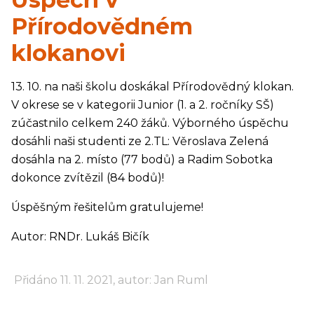
Přírodovědném
klokanovi
13. 10. na naši školu doskákal Přírodovědný klokan.
V okrese se v kategorii Junior (1. a 2. ročníky SŠ)
zúčastnilo celkem 240 žáků. Výborného úspěchu
dosáhli naši studenti ze 2.TL: Věroslava Zelená
dosáhla na 2. místo (77 bodů) a Radim Sobotka
dokonce zvítězil (84 bodů)!
Úspěšným řešitelům gratulujeme!
Autor: RNDr. Lukáš Bičík
Přidáno 11. 11. 2021, autor: Jan Ruml