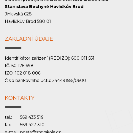
Stanislava Bechyně Havlíčkův Brod
Jihlavská 628
Havlíčkův Brod 580 01
ZÁKLADNÍ ÚDAJE
Identifikátor zařízení (REDIZO): 600 011 551
IČ: 60 126 698
IZO: 102 018 006
Číslo bankovního účtu: 244491555/0600
KONTAKTY
tel.:
569 433 519
fax:
569 427 310
e-mail:
posta@stavskola.cz