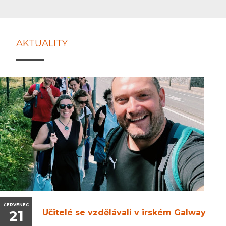
AKTUALITY
ČERVENEC
21
Učitelé se vzdělávali v irském Galway