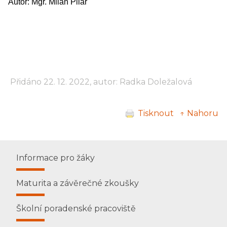
Autor: Mgr. Milan Pilař
Přidáno 22. 12. 2022, autor: Radka Doležalová
Tisknout
↑ Nahoru
Informace pro žáky
Maturita a závěrečné zkoušky
Školní poradenské pracoviště