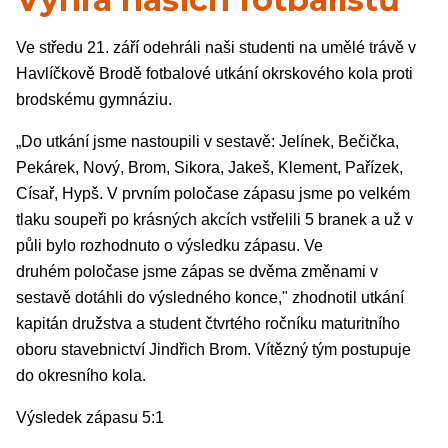
Ve středu 21. září odehráli naši studenti na umělé trávě v
Havlíčkově Brodě fotbalové utkání okrskového kola proti
brodskému gymnáziu.
„Do utkání jsme nastoupili v sestavě: Jelínek, Bečička,
Pekárek, Nový, Brom, Sikora, Jakeš, Klement, Pařízek,
Císař, Hypš. V prvním poločase zápasu jsme po velkém
tlaku soupeři po krásných akcích vstřelili 5 branek a už v
půli bylo rozhodnuto o výsledku zápasu. Ve
druhém poločase jsme zápas se dvěma změnami v
sestavě dotáhli do výsledného konce," zhodnotil utkání
kapitán družstva a student čtvrtého ročníku maturitního
oboru stavebnictví Jindřich Brom. Vítězný tým postupuje
do okresního kola.
Výsledek zápasu 5:1