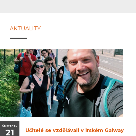
AKTUALITY
ČERVENEC
21
Učitelé se vzdělávali v irském Galway