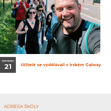
ČERVENEC
21
Učitelé se vzdělávali v irském Galway
ADRESA ŠKOLY