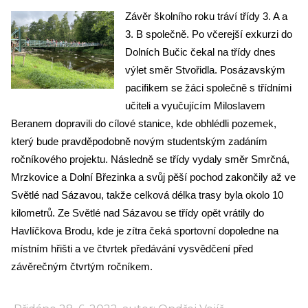
Závěr školního roku tráví třídy 3. A a
3. B společně. Po včerejší exkurzi do
Dolních Bučic čekal na třídy dnes
výlet směr Stvořidla. Posázavským
pacifikem se žáci společně s třídními
učiteli a vyučujícím Miloslavem
Beranem dopravili do cílové stanice, kde obhlédli pozemek,
který bude pravděpodobně novým studentským zadáním
ročníkového projektu. Následně se třídy vydaly směr Smrčná,
Mrzkovice a Dolní Březinka a svůj pěší pochod zakončily až ve
Světlé nad Sázavou, takže celková délka trasy byla okolo 10
kilometrů. Ze Světlé nad Sázavou se třídy opět vrátily do
Havlíčkova Brodu, kde je zítra čeká sportovní dopoledne na
místním hřišti a ve čtvrtek předávání vysvědčení před
závěrečným čtvrtým ročníkem.