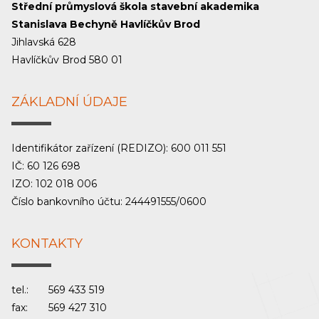
Střední průmyslová škola stavební akademika
Stanislava Bechyně Havlíčkův Brod
Jihlavská 628
Havlíčkův Brod 580 01
ZÁKLADNÍ ÚDAJE
Identifikátor zařízení (REDIZO): 600 011 551
IČ: 60 126 698
IZO: 102 018 006
Číslo bankovního účtu: 244491555/0600
KONTAKTY
tel.:
569 433 519
fax:
569 427 310