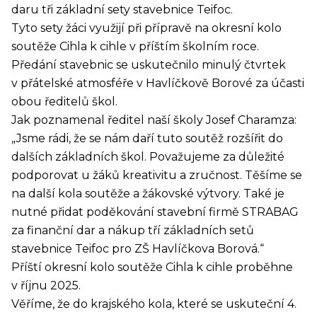
daru tři základní sety stavebnice Teifoc.
Tyto sety žáci využijí při přípravě na okresní kolo
soutěže Cihla k cihle v příštím školním roce.
Předání stavebnic se uskutečnilo minulý čtvrtek
v přátelské atmosféře v Havlíčkově Borové za účasti
obou ředitelů škol.
Jak poznamenal ředitel naší školy Josef Charamza:
„Jsme rádi, že se nám daří tuto soutěž rozšířit do
dalších základních škol. Považujeme za důležité
podporovat u žáků kreativitu a zručnost. Těšíme se
na další kola soutěže a žákovské výtvory. Také je
nutné přidat poděkování stavební firmě STRABAG
za finanční dar a nákup tří základních setů
stavebnice Teifoc pro ZŠ Havlíčkova Borová.“
Příští okresní kolo soutěže Cihla k cihle proběhne
v říjnu 2025.
Věříme, že do krajského kola, které se uskuteční 4.