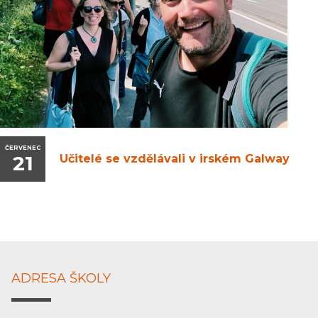
ČERVENEC
21
Učitelé se vzdělávali v irském Galway
ADRESA ŠKOLY