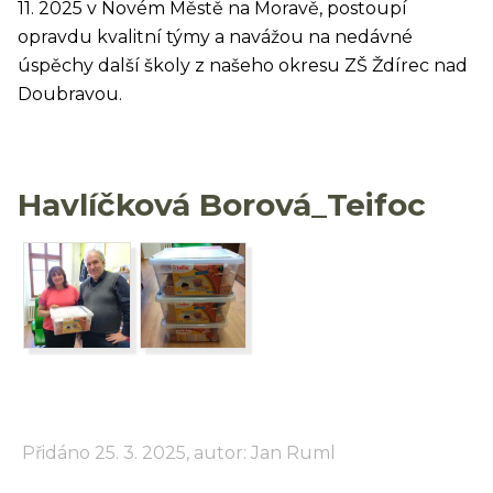
11. 2025 v Novém Městě na Moravě, postoupí
opravdu kvalitní týmy a navážou na nedávné
úspěchy další školy z našeho okresu ZŠ Ždírec nad
Doubravou.
Havlíčková Borová_Teifoc
Přidáno 25. 3. 2025, autor: Jan Ruml