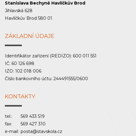
Stanislava Bechyně Havlíčkův Brod
Jihlavská 628
Havlíčkův Brod 580 01
ZÁKLADNÍ ÚDAJE
Identifikátor zařízení (REDIZO): 600 011 551
IČ: 60 126 698
IZO: 102 018 006
Číslo bankovního účtu: 244491555/0600
KONTAKTY
tel.:
569 433 519
fax:
569 427 310
e-mail:
posta@stavskola.cz